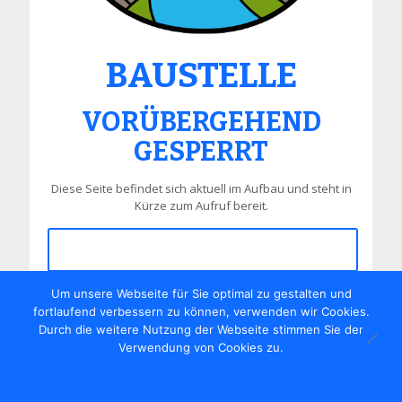
BAUSTELLE
BAUSTELLE
VORÜBERGEHEND
VORÜBERGEHEND
GESPERRT
GESPERRT
Diese Seite befindet sich aktuell im Aufbau und steht in
Kürze zum Aufruf bereit.
Diese Seite befindet sich aktuell im Aufbau und steht in
Kürze zum Aufruf bereit.
Zur Startseite
Zur Startseite
Um unsere Webseite für Sie optimal zu gestalten und
fortlaufend verbessern zu können, verwenden wir Cookies.
Durch die weitere Nutzung der Webseite stimmen Sie der
Verwendung von Cookies zu.
OK
Datenschutzerklärung