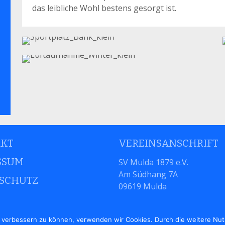
das leibliche Wohl bestens gesorgt ist.
KT
VEREINSANSCHRIFT
SSUM
SV Mulda 1879 e.V.
Am Südhang 7A
SCHUTZ
09619 Mulda
nd verbessern zu können, verwenden wir Cookies. Durch die weitere N