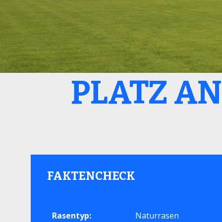
PLATZ A
FAKTENCHECK
Rasentyp:
Naturrasen